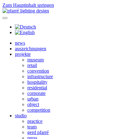
Zum Hauptinhalt springen
news
auszeichnungen
projekte
museum
retail
convention
infrastructure
hospitality
residential
corporate
urban
object
competition
studio
practice
team
gerd pfarré
press