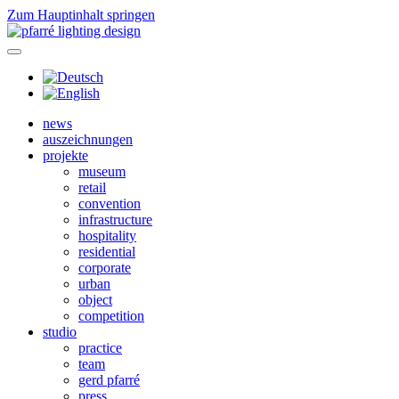
Zum Hauptinhalt springen
news
auszeichnungen
projekte
museum
retail
convention
infrastructure
hospitality
residential
corporate
urban
object
competition
studio
practice
team
gerd pfarré
press