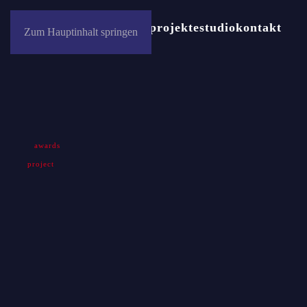
news
auszeichnungen
projekte
studio
kontakt
Zum Hauptinhalt springen
awards
project